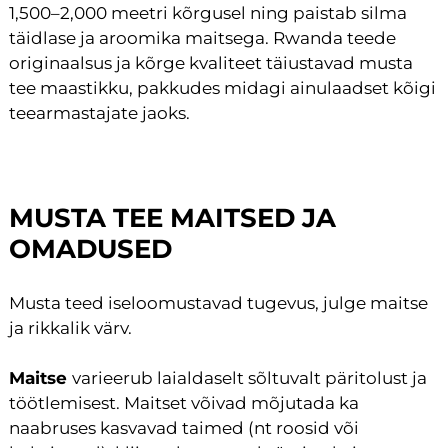
1,500–2,000 meetri kõrgusel ning paistab silma
täidlase ja aroomika maitsega. Rwanda teede
originaalsus ja kõrge kvaliteet täiustavad musta
tee maastikku, pakkudes midagi ainulaadset kõigi
teearmastajate jaoks.
MUSTA TEE MAITSED JA
OMADUSED
Musta teed iseloomustavad tugevus, julge maitse
ja rikkalik värv.
Maitse
varieerub laialdaselt sõltuvalt päritolust ja
töötlemisest. Maitset võivad mõjutada ka
naabruses kasvavad taimed (nt roosid või