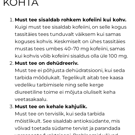
KOHTA
Must tee sisaldab rohkem kofeiini kui kohv.
Kuigi must tee sisaldab kofeiini, on selle kogus
tassitäies tees tunduvalt väiksem kui samas
koguses kohvis. Keskmiselt on ühes tassitäies
mustas tees umbes 40–70 mg kofeiini, samas
kui kohvis võib kofeiini sisaldus olla üle 100 mg.
Must tee on dehüdreeriv.
Must tee ei põhjusta dehüdratsiooni, kui seda
tarbida mõõdukalt. Tegelikult aitab tee kaasa
vedeliku tarbimisele ning selle kerge
diureetiline toime ei mõjuta oluliselt keha
veetasakaalu.
Must tee on kehale kahjulik.
Must tee on tervislik, kui seda tarbida
mõistlikult. See sisaldab antioksüdante, mis
võivad toetada südame tervist ja parandada