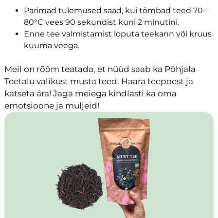
Parimad tulemused saad, kui tõmbad teed 70–
80°C vees 90 sekundist kuni 2 minutini.
Enne tee valmistamist loputa teekann või kruus
kuuma veega.
Meil on rõõm teatada, et nüüd saab ka Põhjala
Teetalu valikust musta teed. Haara teepoest ja
katseta ära! Jaga meiega kindlasti ka oma
emotsioone ja muljeid!