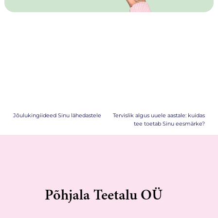
Navigeerimine
Jõulukingiideed Sinu lähedastele
Tervislik algus uuele aastale: kuidas
tee toetab Sinu eesmärke?
Põhjala Teetalu OÜ