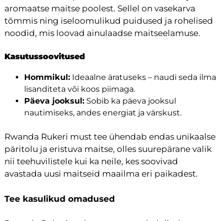
aromaatse maitse poolest. Sellel on vasekarva
tõmmis ning iseloomulikud puidused ja rohelised
noodid, mis loovad ainulaadse maitseelamuse.
Kasutussoovitused
Hommikul:
Ideaalne äratuseks – naudi seda ilma
lisanditeta või koos piimaga.
Päeva jooksul:
Sobib ka päeva jooksul
nautimiseks, andes energiat ja värskust.
Rwanda Rukeri must tee ühendab endas unikaalse
päritolu ja eristuva maitse, olles suurepärane valik
nii teehuvilistele kui ka neile, kes soovivad
avastada uusi maitseid maailma eri paikadest.
Tee kasulikud omadused