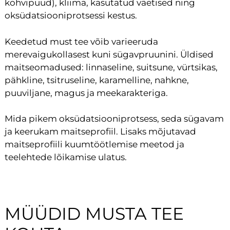
kohvipuud), kliima, kasutatud väetised ning
oksüdatsiooniprotsessi kestus.
Keedetud must tee võib varieeruda
merevaigukollasest kuni sügavpruunini. Üldised
maitseomadused: linnaseline, suitsune, vürtsikas,
pähkline, tsitruseline, karamelline, nahkne,
puuviljane, magus ja meekarakteriga.
Mida pikem oksüdatsiooniprotsess, seda sügavam
ja keerukam maitseprofiil. Lisaks mõjutavad
maitseprofiili kuumtöötlemise meetod ja
teelehtede lõikamise ulatus.
MÜÜDID MUSTA TEE