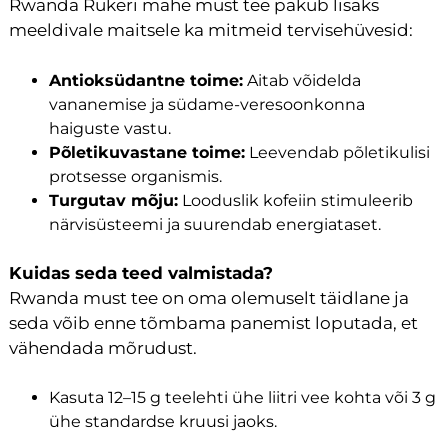
Rwanda Rukeri mahe must tee pakub lisaks
meeldivale maitsele ka mitmeid tervisehüvesid:
Antioksüdantne toime:
Aitab võidelda
vananemise ja südame-veresoonkonna
haiguste vastu.
Põletikuvastane toime:
Leevendab põletikulisi
protsesse organismis.
Turgutav mõju:
Looduslik kofeiin stimuleerib
närvisüsteemi ja suurendab energiataset.
Kuidas seda teed valmistada?
Rwanda must tee on oma olemuselt täidlane ja
seda võib enne tõmbama panemist loputada, et
vähendada mõrudust.
Kasuta 12–15 g teelehti ühe liitri vee kohta või 3 g
ühe standardse kruusi jaoks.