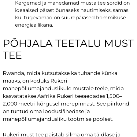
Kergemad ja mahedamad musta tee sordid on
ideaalsed pärastlõunaseks nautimiseks, samas
kui tugevamad on suurepärased hommikuse
energiaallikana.
PÕHJALA TEETALU MUST
TEE
Rwanda, mida kutsutakse ka tuhande künka
maaks, on koduks Rukeri
mahepõllumajanduslikule mustale teele, mida
kasvatatakse Aafrika Rukeri teeaedades 1,500–
2,000 meetri kõrgusel merepinnast. See piirkond
on tuntud oma looduslähedase ja
mahepõllumajandusliku tootmise poolest.
Rukeri must tee paistab silma oma täidlase ja