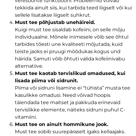
veresoonte funktsiooni. Probleemid võivad
tekkida ainult siis, kui tarbida teed liigselt või kui
sellele lisatakse liigselt suhkrut.
Must tee põhjustab unehäireid.
Kuigi must tee sisaldab kofeiini, on selle mõju
individuaalne. Mõnele inimesele võib see õhtul
tarbides tõesti une kvaliteeti mõjutada, kuid
teiste jaoks ei pruugi mõõdukas kogus und
häirida. Samuti võib õhtuti valida kofeiinivabu
alternatiive.
Must tee kaotab tervislikud omadused, kui
lisada piima või sidrunit.
Piima või sidruni lisamine ei “tühista” musta tee
kasulikke omadusi. Need võivad hoopis
täiendada tee maitset ja pakkuda erinevaid
tervislikke elemente, näiteks sidruni puhul C-
vitamiini.
Must tee on ainult hommikune jook.
Must tee sobib suurepäraselt igaks kellaajaks.