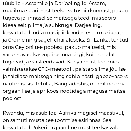
tüübile – Assamile ja Darjeelingile. Assam,
maailma suurimast teekasvatuspiirkonnast, pakub
tugeva ja linnaselise maitsega teed, mis sobib
ideaalselt piima ja suhkruga. Darjeeling,
kasvatatud India mägipiirkondades, on delikaatne
ja ürdine ning sageli chai aluseks. Sri Lanka, tuntud
oma Ceyloni tee poolest, pakub maitseid, mis
varieeruvad kasvupiirkonna järgi, kuid on alati
tugevad ja värskendavad. Kenya must tee, mida
valmistatakse CTC-meetodil, paistab silma jõulise
ja täidlase maitsega ning sobib hästi igapäevaseks
nautimiseks. Tetulia, Bangladeshis, on eriline oma
orgaanilise ja aprikoosinootidega magusa maitse
poolest.
Rwanda, mis asub Ida-Aafrika mägisel maastikul,
on samuti musta tee tootmise esirinnas. Seal
kasvatatud Rukeri orgaaniline must tee kasvab