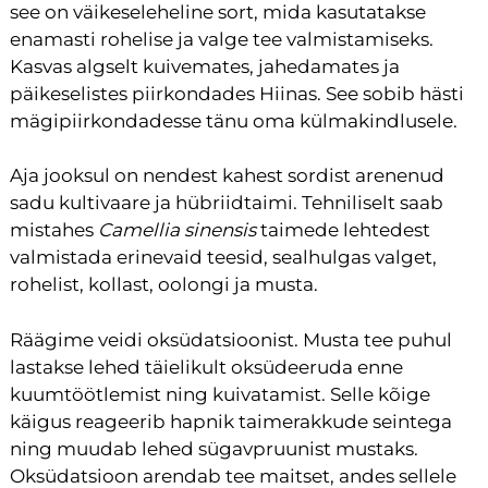
see on väikeseleheline sort, mida kasutatakse
enamasti rohelise ja valge tee valmistamiseks.
Kasvas algselt kuivemates, jahedamates ja
päikeselistes piirkondades Hiinas. See sobib hästi
mägipiirkondadesse tänu oma külmakindlusele.
Aja jooksul on nendest kahest sordist arenenud
sadu kultivaare ja hübriidtaimi. Tehniliselt saab
mistahes
Camellia sinensis
taimede lehtedest
valmistada erinevaid teesid, sealhulgas valget,
rohelist, kollast, oolongi ja musta.
Räägime veidi oksüdatsioonist. Musta tee puhul
lastakse lehed täielikult oksüdeeruda enne
kuumtöötlemist ning kuivatamist. Selle kõige
käigus reageerib hapnik taimerakkude seintega
ning muudab lehed sügavpruunist mustaks.
Oksüdatsioon arendab tee maitset, andes sellele